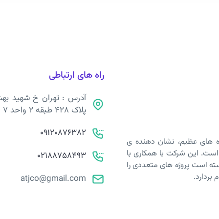
راه های ارتباطی
آدرس : تهران خ شهید به
پلاک 428 طبقه 2 واحد 7 - کد پستی 1587855831
09120876382
ژه های عظیم، نشان دهنده ی
است. این شرکت با همکاری با
02188758493
نسته است پروژه های متعددی را
 بردارد.
atjco@gmail.com